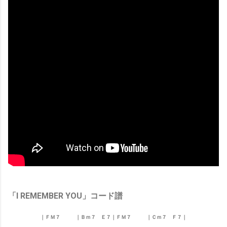
「I REMEMBER YOU」コード譜
｜ＦＭ７
｜Ｂ
ｍ７ Ｅ７
｜ＦＭ７
｜Ｃｍ７ Ｆ７
｜