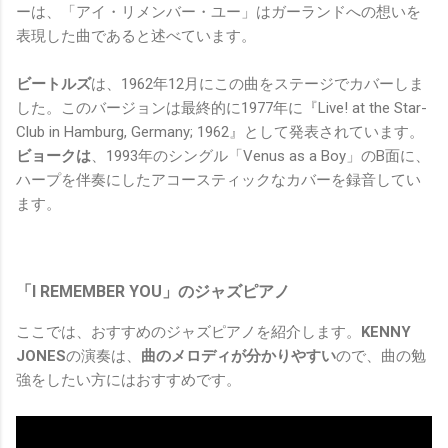
ーは、「アイ・リメンバー・ユー」はガーランドへの想いを
表現した曲であると述べています。
ビートルズ
は、1962年12月にこの曲をステージでカバーしま
した。このバージョンは最終的に1977年に『Live! at the Star-
Club in Hamburg, Germany; 1962』として発表されています。
ビョークは
、1993年のシングル「Venus as a Boy」のB面に、
ハープを伴奏にしたアコースティックなカバーを録音してい
ます。
「I REMEMBER YOU」のジャズピアノ
ここでは、おすすめのジャズピアノを紹介します。
KENNY
JONES
の演奏は、
曲のメロディが分かりやすい
ので、曲の勉
強をしたい方にはおすすめです。