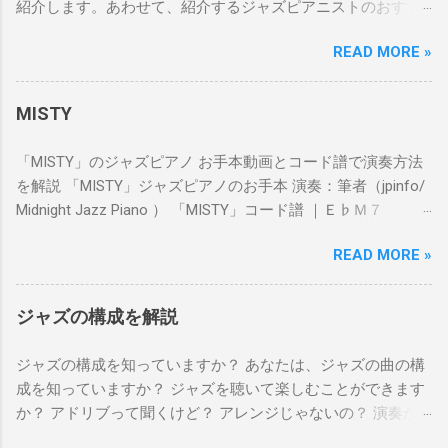
紹介します。あわせて、紹介するジャズピアニストのおすす
｜Ｆｍ ｜Ｆｍ Ｂ♭７｜Ｆｍ ｜ 作曲 BOBBY
めのアルバムや動画も紹介します。 YouTubeチャンネル
TIMMONS 小節数 ３２小節 筆者の演奏のポイント（一般向
READ MORE »
「Midnight Jazz Piano」 と本ブログ 「ジャズピアノペディ
け） 「MOANIN'」 はボビーティモンズによる作曲で、アート
ア」 を運営する筆者が皆さんに 自信をもっておすすめできる
ブレイキーのアルバムに収録された曲です。１度は聴いたこ
ジャズピアニスト達 です！ おすすめの旧ジャズピアニスト
MISTY
とのある有名曲かつジャズの定番曲でもあります。演奏する
第１位 Oscar Peterson（オスカーピーターソン） おすすめ
時は、特徴的なAメロディーをいかに弾くかがポイントとなり
ジャズピアニストの第１位はOscar Petersonです！ やっぱり
「MISTY」のジャズピアノ お手本動画とコード譜で演奏方法
ます。 Aメロディー（１～８小節）は単音でメロディーを弾
Oscar Petersonは最高 です。 どの音源もクオリティが高い 。
を解説 「MISTY」ジャズピアノのお手本 演奏：筆者（jpinfo/
きます。 少しでも音を出すタイミングが早くなってしまう
おすすめCDとして挙げた「Exclusively for My Friends」はトリ
Midnight Jazz Piano ） 「MISTY」コード譜 ｜Ｅ♭Ｍ７ ｜
と、走ってしまっている事が目立ってしまうので、注意が必
オとソロの演奏が入った複数枚のアルバムで本当におすすめ
Ｂ♭ｍＥ♭７｜Ａ♭Ｍ７ ｜Ａ♭ｍＤ♭７｜ ｜Ｅ♭ Ｃｍ
要です 。落ち着きのある渋い演奏にするにはポイントがあり
なので、ぜひ聴いてみてください。どの演奏も最高です。 お
READ MORE »
７｜Ｆｍ Ｂ♭７｜Ｇｍ Ｃ７ ｜Ｆｍ Ｂ♭７｜ ｜Ｅ♭Ｍ
ます。１つ目のポイントは、メロディーラインは演奏前に決
すすめのアルバム ・We Get Requests ・Exclusively for My
７ ｜Ｂ♭ｍＥ♭７｜Ａ♭Ｍ７ ｜Ａ♭ｍＤ♭７｜ ｜Ｅ
めたテンポよりもタイムを遅く弾くこと。こうすことで、ジ
Friends おすすめ動画 第２位 Hank Jones（ハンクジョーン
♭ Ｃｍ７｜Ｆｍ Ｂ♭７｜Ｅ♭ ｜Ｅ♭ ｜
ャズ独特のノリと余裕のある雰囲気をつけられます。２つ目
ジャズの構成を解説
ズ） おすすめジャズピアニストの第２位はHank Jonesです！
｜Ｂ♭ｍ ｜Ｅ♭７ ｜Ａ♭ ｜Ａ
のポイントは、バッキングはテンポにピッタリのタイミング
Hank Jonesは ミスタースタンダードとも呼ばれるジャズスタ
♭ ｜ ｜Ａｍ ｜Ｄ７ ｜Ｇｍ Ｃ７
で弾くことです。Aメロディーはベースラインやバッキング無
ジャズの構成を知っていますか？ あなたは、ジャズの曲の構
ンダードを知り尽くした神様 です。Great Jazz Trioというグ
｜Ｆｍ Ｂ♭７｜ ｜Ｅ♭Ｍ７ ｜Ｂ♭ｍＥ♭７｜Ａ♭Ｍ
しでメロディーを弾きますので、聴き手にテンポの正しいタ
成を知っていますか？ ジャズを聴いて楽しむことができます
ループで活動していたことも有名です。耳障りな演奏をしな
７ ｜Ａ♭ｍＤ♭７｜ ｜Ｅ♭ Ｃｍ７｜Ｆｍ Ｂ♭７｜Ｅ
イム感を伝えられるのはバッキングの部分となります。ここ
か？ アドリブって聞くけど？ アレンジじゃないの？ 演奏が
い、堅実で温かみのある演奏スタイルがとても好きです。ま
♭ ｜Ｅ♭ ｜ 作曲 Erroll Garner 小節数 ３２小
はドラムになった気持ちで、正確なタイミングでバッキング
良くわからないよね？ おしゃれっぽいよね？ そもそもジャズ
た、ソロピアノの演奏もめちゃめちゃ上手なピアニストで